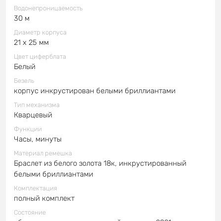
Водонепроницаемость
30 м
Диаметр корпуса
21 x 25 мм
Цвет циферблата
Белый
Безель
корпус инкрустирован белыми бриллиантами
Тип механизма
Кварцевый
Функции
Часы, минуты
Материал ремешка
Браслет из белого золота 18к, инкрустированный
белыми бриллиантами
Комплектация
полный комплект
Состояние