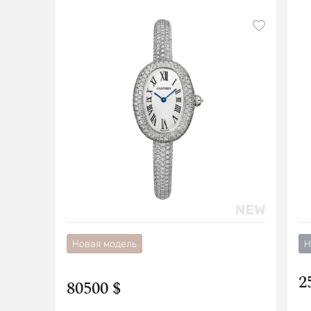
Новая модель
Н
2
80500 $