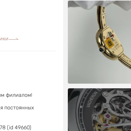
ики
им филиалом!
ля постоянных
е
8 (id 49660)