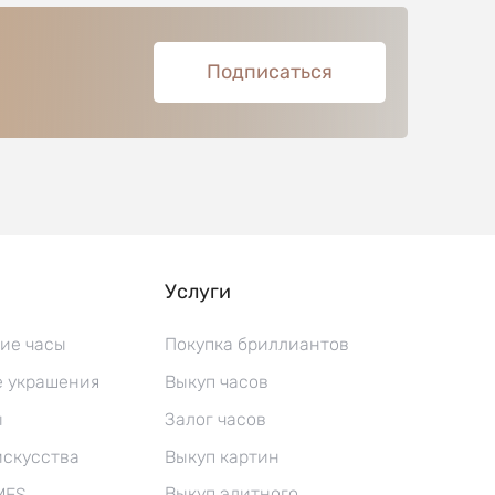
Подписаться
Услуги
ие часы
Покупка бриллиантов
 украшения
Выкуп часов
ы
Залог часов
искусства
Выкуп картин
Выкуп элитного
MES