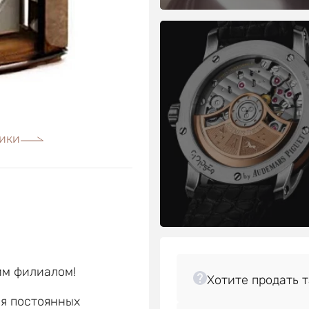
ики
им филиалом!
ля постоянных