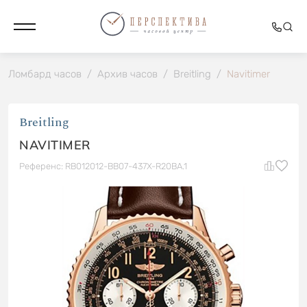
Ломбард часов
/
Архив часов
/
Breitling
/
Navitimer
Breitling
NAVITIMER
Референс: RB012012-BB07-437X-R20BA.1