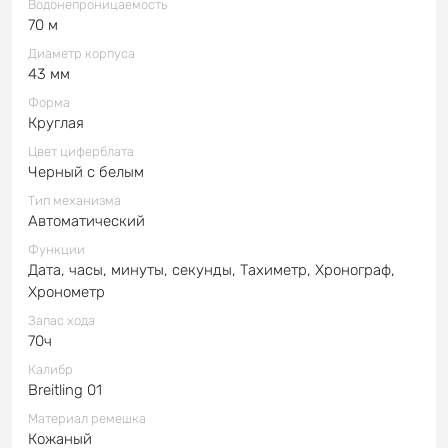
Водонепроницаемость
70 м
Диаметр корпуса
43 мм
Форма
Круглая
Цвет циферблата
Черный с белым
Тип механизма
Автоматический
Функции
Дата, часы, минуты, секунды, Тахиметр, Хронограф,
Хронометр
Запас хода
70ч
Калибр
Breitling 01
Материал ремешка
Кожаный