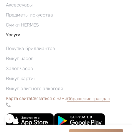
Аксессуары
Предметы искусства
Сумки HERMES
Услуги
Покупка бриллиантов
Выкуп часов
Залог часов
Выкуп картин
Выкуп элитного алкоголя
Карта сайта
Связаться с нами
Обращение граждан