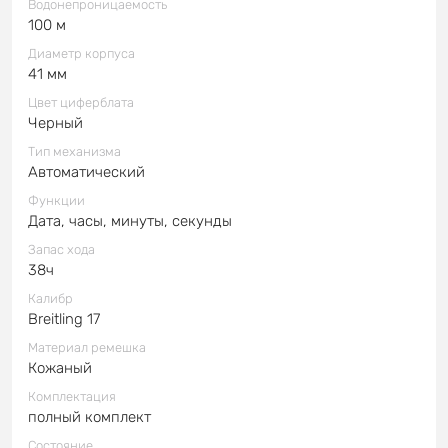
Водонепроницаемость
100 м
Диаметр корпуса
41 мм
Цвет циферблата
Черный
Тип механизма
Автоматический
Функции
Дата, часы, минуты, секунды
Запас хода
38ч
Калибр
Breitling 17
Материал ремешка
Кожаный
Комплектация
полный комплект
Состояние