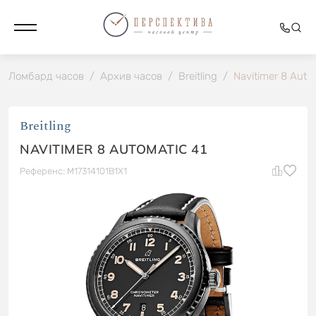
Ломбард часов
/
Архив часов
/
Breitling
/
Navitimer 8 Auto
Breitling
NAVITIMER 8 AUTOMATIC 41
Референс: M17314101B1X1