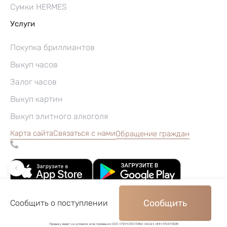
Сумки HERMES
Услуги
Покупка бриллиантов
Выкуп часов
Залог часов
Выкуп картин
Выкуп элитного алкоголя
Карта сайта
Связаться с нами
Обращение граждан
Сообщить
Сообщить о поступлении
©2004–2026, Часовой ломбард «Перспектива»
Продажу ведет на условиях агентирования ООО «ПЕРСПЕКТИВА ЧАСЫ» ИНН 9704173239