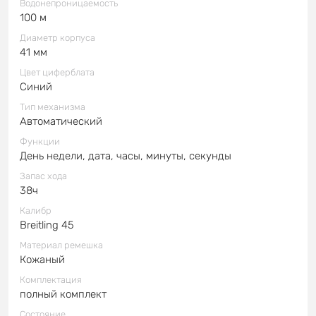
Водонепроницаемость
100 м
Диаметр корпуса
41 мм
Цвет циферблата
Синий
Тип механизма
Автоматический
Функции
День недели, дата, часы, минуты, секунды
Запас хода
38ч
Калибр
Breitling 45
Материал ремешка
Кожаный
Комплектация
полный комплект
Состояние