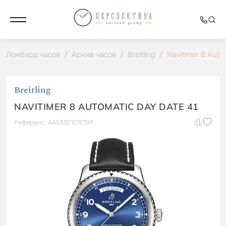
Ломбард часов
/
Архив часов
/
Breitling
/
Navitimer 8 Auto
Breitling
NAVITIMER 8 AUTOMATIC DAY DATE 41
Референс: A45330101C1X1