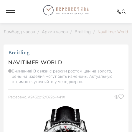
Ломбард часов
/
Архив часов
/
Breitling
/
Navitimer World
Breitling
NAVITIMER WORLD
Внимание! В связи с резким ростом цен на золото,
цены на изделия могут быть изменены. Актуальную
стоимость уточняйте у менеджеров.
Референс: A2432212/B726-441X