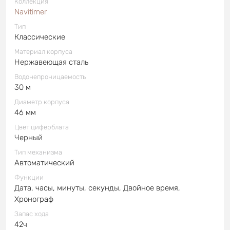
Коллекция
Navitimer
Тип
Классические
Материал корпуса
Нержавеющая сталь
Водонепроницаемость
30 м
Диаметр корпуса
46 мм
Цвет циферблата
Черный
Тип механизма
Автоматический
Функции
Дата, часы, минуты, секунды, Двойное время,
Хронограф
Запас хода
42ч