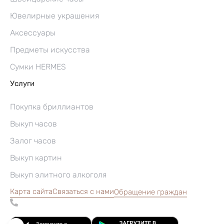
Ювелирные украшения
Аксессуары
Предметы искусства
Сумки HERMES
Услуги
Покупка бриллиантов
Выкуп часов
Залог часов
Выкуп картин
Выкуп элитного алкоголя
Карта сайта
Связаться с нами
Обращение граждан