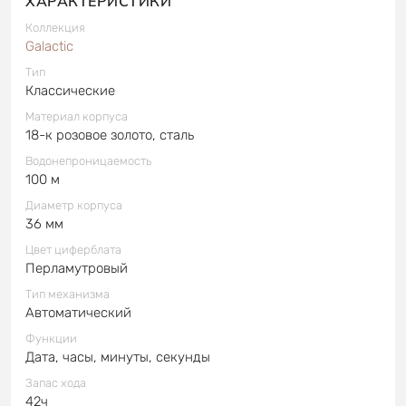
ХАРАКТЕРИСТИКИ
Коллекция
Galactic
Тип
Классические
Материал корпуса
18-к розовое золото, сталь
Водонепроницаемость
100 м
Диаметр корпуса
36 мм
Цвет циферблата
Перламутровый
Тип механизма
Автоматический
Функции
Дата, часы, минуты, секунды
Запас хода
42ч