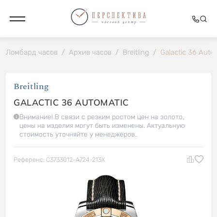
Ломбард часов
/
Архив часов
/
Breitling
/
Galactic 36 Auto
Breitling
GALACTIC 36 AUTOMATIC
Внимание! В связи с резким ростом цен на золото,
цены на изделия могут быть изменены. Актуальную
стоимость уточняйте у менеджеров.
Референс: C3733012-A724-213X