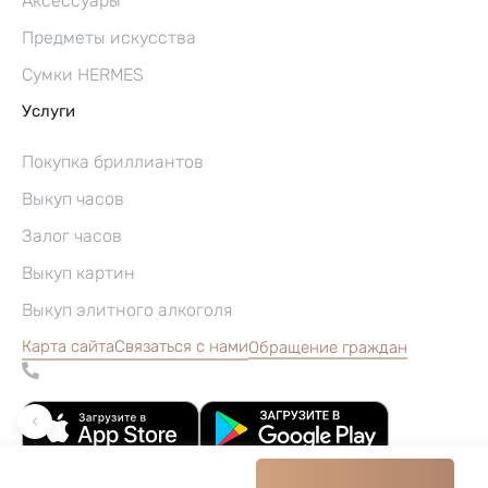
Аксессуары
Предметы искусства
Сумки HERMES
Услуги
Покупка бриллиантов
Выкуп часов
Залог часов
Выкуп картин
Выкуп элитного алкоголя
Карта сайта
Связаться с нами
Обращение граждан