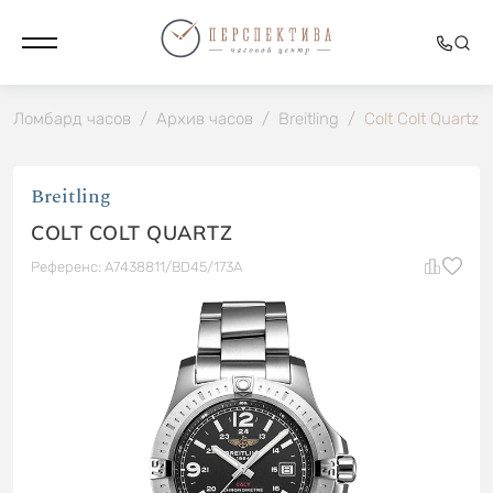
Ломбард часов
/
Архив часов
/
Breitling
/
Colt Colt Quartz
Breitling
COLT COLT QUARTZ
Референс: A7438811/BD45/173A