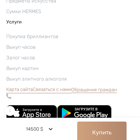
Предметы искусства
Сумки HERMES
Услуги
Покупка бриллиантов
Выкуп часов
Залог часов
Выкуп картин
Выкуп элитного алкоголя
Карта сайта
Связаться с нами
Обращение граждан
14500 $
Купить
©2004–2026, Часовой ломбард «Перспектива»