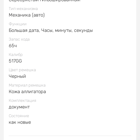
Тип механизма
Механика (авто)
Функции
Большая дата, Часы, минуты, секунды
Запас хода
65ч
Калибр
517GG
Цвет ремешка
Черный
Материал ремешка
Кожа аллигатора
Комплектация
документ
Состояние
как новые