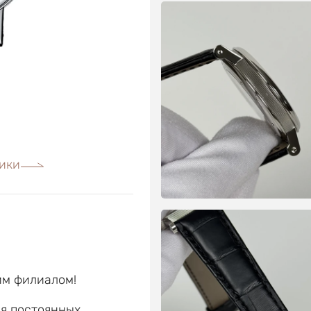
ики
им филиалом!
ля постоянных