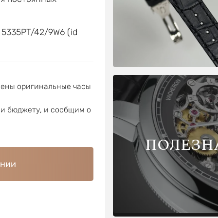
е
r 5335PT/42/9W6 (id
лены оригинальные часы
ли бюджету, и сообщим о
ПОЛЕЗН
ении