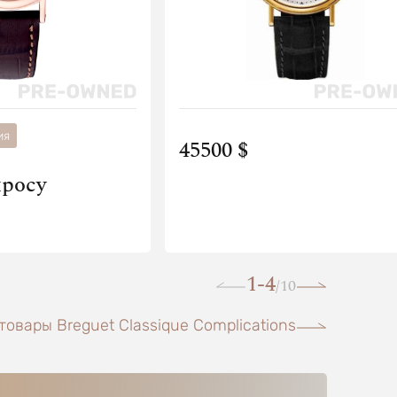
ия
45500 $
просу
1-4
10
/
товары Breguet Classique Complications