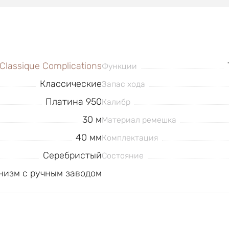
Classique Complications
Функции
Классические
Запас хода
Платина 950
Калибр
30 м
Материал ремешка
40 мм
Комплектация
Серебристый
Состояние
низм с ручным заводом