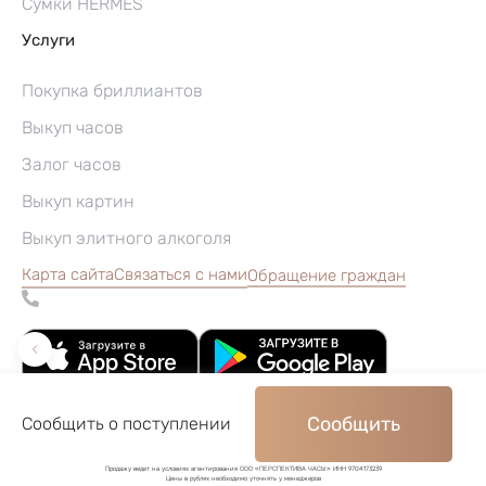
Сумки HERMES
Услуги
Покупка бриллиантов
Выкуп часов
Залог часов
Выкуп картин
Выкуп элитного алкоголя
Карта сайта
Связаться с нами
Обращение граждан
Сообщить
Сообщить о поступлении
©2004–2026, Часовой ломбард «Перспектива»
Продажу ведет на условиях агентирования ООО «ПЕРСПЕКТИВА ЧАСЫ» ИНН 9704173239
Цены в рублях необходимо уточнять у менеджеров