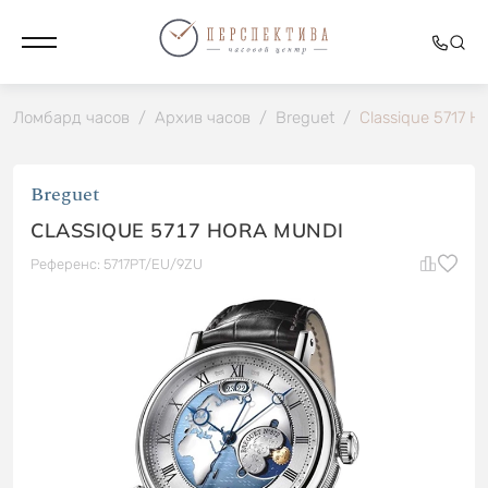
Ломбард часов
/
Архив часов
/
Breguet
/
Classique 5717 H
Breguet
CLASSIQUE 5717 HORA MUNDI
Референс: 5717PT/EU/9ZU