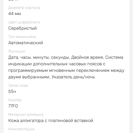
Диаметр корпуса
44 мм
Цвет циферблата
Серебристый
Тип механизма
Автоматический
Функции
Дата, часы, минуты, секунды, Двойное время, Система
индикации дополнительных часовых поясов с
программируемым мгновенным переключением между
двумя выбранными, Указатель день/ночь
Запас хода
55ч
Калибр
77F0
Материал ремешка
Кожа аллигатора с платиновой вставкой
Комплектация