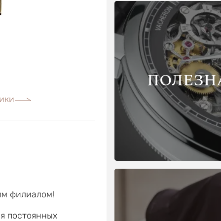
ПОЛЕЗН
ики
им филиалом!
ля постоянных