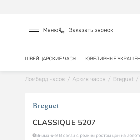
Меню
Заказать звонок
ШВЕЙЦАРСКИЕ ЧАСЫ
ЮВЕЛИРНЫЕ УКРАШЕ
Ломбард часов
/
Архив часов
/
Breguet
/
Breguet
CLASSIQUE 5207
Внимание! В связи с резким ростом цен на золот