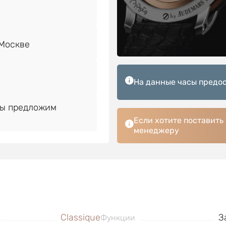
На данные часы предос
Мы предложим
Если хотите поставить
менеджеру
Classique
З
Функции