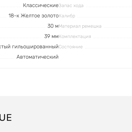
Классические
Запас хода
18-к Желтое золото
Калибр
30 м
Материал ремешка
39 мм
Комплектация
стый гильошированный
Состояние
Автоматический
UE