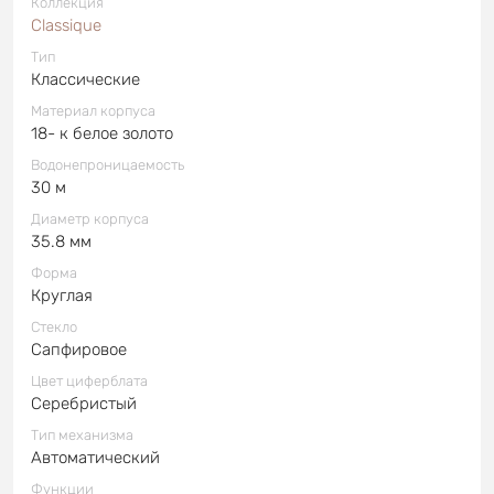
Коллекция
Classique
Тип
Классические
Материал корпуса
18- к белое золото
Водонепроницаемость
30 м
Диаметр корпуса
35.8 мм
Форма
Круглая
Стекло
Сапфировое
Цвет циферблата
Серебристый
Тип механизма
Автоматический
Функции