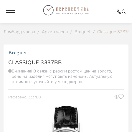
Ломбард часов
/
Архив часов
/
Breguet
/
Classique 3337B
Breguet
CLASSIQUE 3337BB
Внимание! В связи с резким ростом цен на золото,
цены на изделия могут быть изменены. Актуальную
стоимость уточняйте у менеджеров.
Референс: 3337BB