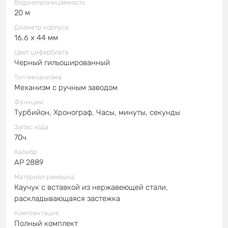
Водонепроницаемость
20 м
Диаметр корпуса
16.6 x 44 мм
Цвет циферблата
Черный гильошированный
Тип механизма
Механизм с ручным заводом
Функции
Турбийон, Хронограф, Часы, минуты, секунды
Запас хода
70ч
Калибр
AP 2889
Материал ремешка
Каучук с вставкой из нержавеющей стали,
раскладывающаяся застежка
Комплектация
Полный комплект