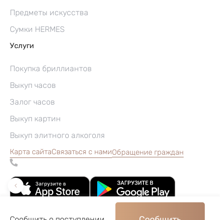
Предметы искусства
Сумки HERMES
Услуги
Покупка бриллиантов
Выкуп часов
Залог часов
Выкуп картин
Выкуп элитного алкоголя
Карта сайта
Связаться с нами
Обращение граждан
Сообщить
Сообщить о поступлении