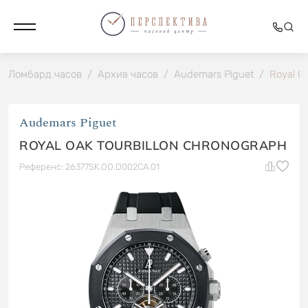
Ломбард часов
/
Архив часов
/
Audemars Piguet
/
Royal O
Audemars Piguet
ROYAL OAK TOURBILLON CHRONOGRAPH
Референс: 26377SK.OO.D002CA.01