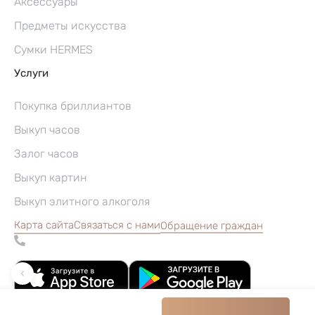
Аксессуары
Предметы искусства
Сумки HERMES
Услуги
Покупка бриллиантов
Выкуп часов
Залог часов
Выкуп картин
Выкуп элитного алкоголя
Карта сайта
Связаться с нами
Обращение граждан