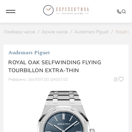
Ломбард часов
/
Архив часов
/
Audemars Piguet
/
Royal O
Audemars Piguet
ROYAL OAK SELFWINDING FLYING
TOURBILLON EXTRA-THIN
Референс: 26670ST.OO.1240ST.02