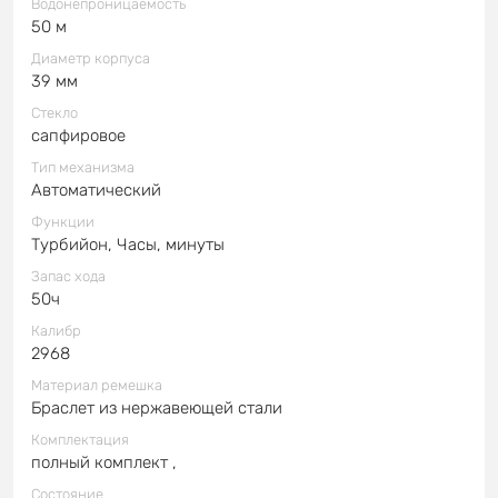
Водонепроницаемость
50 м
Диаметр корпуса
39 мм
Стекло
сапфировое
Тип механизма
Автоматический
Функции
Турбийон, Часы, минуты
Запас хода
50ч
Калибр
2968
Материал ремешка
Браслет из нержавеющей стали
Комплектация
полный комплект ,
Состояние