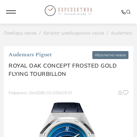
Ломбард часов
/
Каталог швейцарских часов
/
Audemars P
Audemars Piguet
Абсолютно новое
ROYAL OAK CONCEPT FROSTED GOLD
FLYING TOURBILLON
Референс: 26630BC.GG.D326CR.01