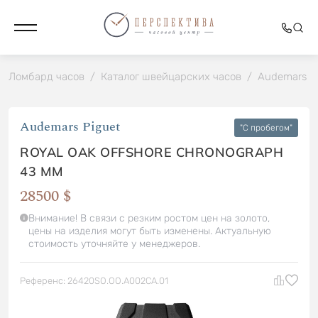
Ломбард часов
/
Каталог швейцарских часов
/
Audemars P
Audemars Piguet
"C пробегом"
ROYAL OAK OFFSHORE CHRONOGRAPH
43 MM
28500 $
Внимание! В связи с резким ростом цен на золото,
цены на изделия могут быть изменены. Актуальную
стоимость уточняйте у менеджеров.
Референс: 26420SO.OO.A002CA.01