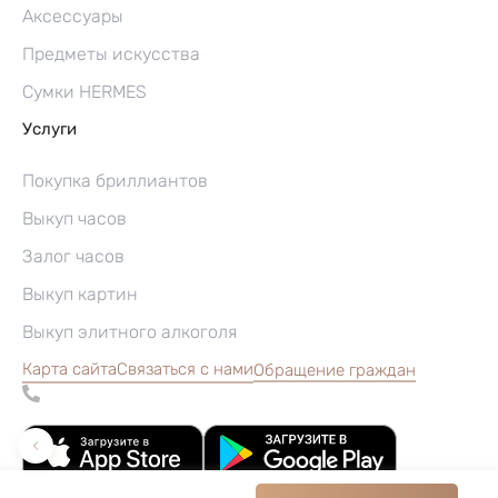
Аксессуары
Предметы искусства
Сумки HERMES
Услуги
Покупка бриллиантов
Выкуп часов
Залог часов
Выкуп картин
Выкуп элитного алкоголя
Карта сайта
Связаться с нами
Обращение граждан