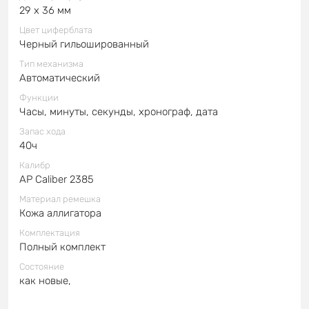
29 x 36 мм
Цвет циферблата
Черный гильошированный
Тип механизма
Автоматический
Функции
Часы, минуты, секунды, хронограф, дата
Запас хода
40ч
Калибр
AP Caliber 2385
Материал ремешка
Кожа аллигатора
Комплектация
Полный комплект
Состояние
как новые,