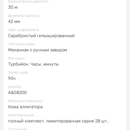
Водонепроницаемость
30 м
Диаметр корпуса
42 мм
Цвет циферблата
Серебристый гильошированный
Тип механизма
Механизм с ручным заводом
Функции
Турбийон, Часы, минуты
Запас хода
90ч
Калибр
A&S8200
Материал ремешка
Кожа аллигатора
Комплектация
полный комплект, лимитированная серия 28 шт..
Состояние