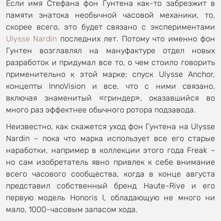
Если имя Стефана фон Гунтена как-то забрезжит в
памяти знатока необычной часовой механики, то,
скорее всего, это будет связано с экспериментами
Ulysse Nardin
последних лет. Потому что именно фон
Гунтен возглавлял на мануфактуре отдел новых
разработок и придумал все то, о чем стоило говорить
применительно к этой марке: спуск Ulysse Anchor,
концепты InnoVision и все, что с ними связано,
включая знаменитый «гриндер», оказавшийся во
много раз эффектнее обычного ротора подзавода.
Неизвестно, как скажется уход фон Гунтена на Ulysse
Nardin – пока что марка использует все его старые
наработки, например в коллекции этого года Freak –
но сам изобретатель явно привлек к себе внимание
всего часового сообщества, когда в конце августа
представил собственный бренд Haute-Rive и его
первую модель Honoris I, обладающую не много ни
мало, 1000-часовым запасом хода.