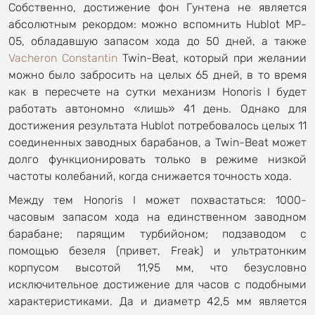
Собственно, достижение фон Гунтена не является
абсолютным рекордом: можно вспомнить Hublot MP-
05, обладавшую запасом хода до 50 дней, а также
Vacheron Constantin
Twin-Beat, который при желании
можно было забросить на целых 65 дней, в то время
как в пересчете на сутки механизм Honoris I будет
работать автономно «лишь» 41 день. Однако для
достижения результата Hublot потребовалось целых 11
соединенных заводных барабанов, а Twin-Beat может
долго функционировать только в режиме низкой
частоты колебаний, когда снижается точность хода.
Между тем Honoris I может похвастаться: 1000-
часовым запасом хода на единственном заводном
барабане; парящим турбийоном; подзаводом с
помощью безеля (привет, Freak) и ультратонким
корпусом высотой 11,95 мм, что безусловно
исключительное достижение для часов с подобными
характеристиками. Да и диаметр 42,5 мм является