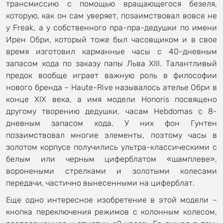
трансмиссию с помощью вращающегося безеля,
которую, как он сам уверяет, позаимствовал вовсе не
у Freak, а у собственного пра-пра-дедушки по имени
Ирен Обри, который тоже был часовщиком и в свое
время изготовил карманные часы с 40-дневным
запасом хода по заказу папы Льва XIII. Талантливый
предок вообще играет важную роль в философии
нового бренда – Haute-Rive называлось ателье Обри в
конце XIX века, а имя модели Honoris посвящено
другому творению дедушки, часам Hebdomas с 8-
дневным запасом хода. У них фон Гунтен
позаимствовал многие элементы, поэтому часы в
золотом корпусе получились ультра-классическими с
белым или черным циферблатом «шамплеве»,
воронеными стрелками и золотыми колесами
передачи, частично вынесенными на циферблат.
Еще одно интересное изобретение в этой модели –
кнопка переключения режимов с колонным колесом,