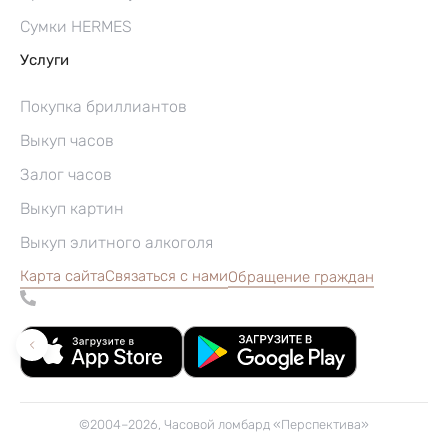
Сумки HERMES
Услуги
Покупка бриллиантов
Выкуп часов
Залог часов
Выкуп картин
Выкуп элитного алкоголя
Карта сайта
Связаться с нами
Обращение граждан
©2004–2026, Часовой ломбард «Перспектива»