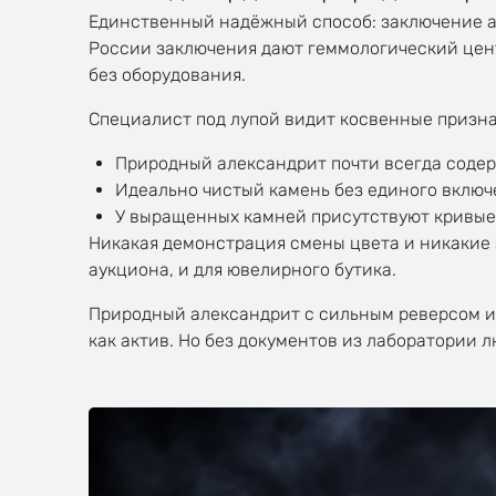
Единственный надёжный способ: заключение ав
России заключения дают геммологический цен
без оборудования.
Специалист под лупой видит косвенные призна
Природный александрит почти всегда содерж
Идеально чистый камень без единого включе
У выращенных камней присутствуют кривые 
Никакая демонстрация смены цвета и никакие з
аукциона, и для ювелирного бутика.
Природный александрит с сильным реверсом и
как актив. Но без документов из лаборатории 