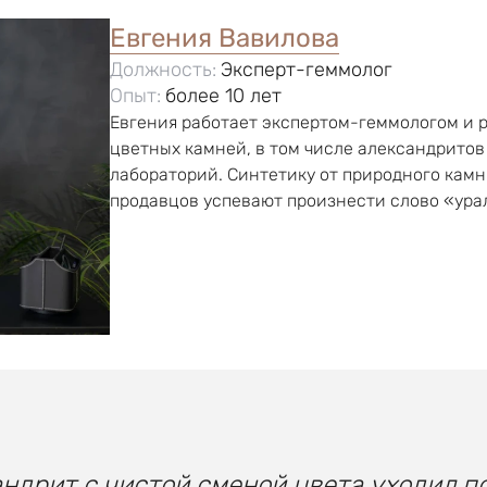
Евгения Вавилова
Должность:
Эксперт-геммолог
Опыт:
более 10 лет
Евгения работает экспертом-геммологом и 
цветных камней, в том числе александрито
лабораторий. Синтетику от природного камн
продавцов успевают произнести слово «ура
ндрит с чистой сменой цвета уходил п