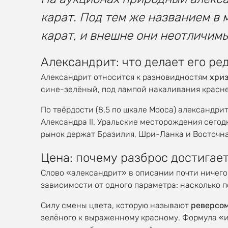
карат. Под тем же названием в
карат, и внешне они неотличимы
Александрит: что делает его ре
Александрит относится к разновидностям
хри
сине-зелёный, под лампой накаливания красне
По твёрдости (8,5 по шкале Мооса) александрит
Александра II. Уральские месторождения сегод
рынок держат Бразилия, Шри-Ланка и Восточна
Цена: почему разброс достигает
Слово «александрит» в описании почти ничего 
зависимости от одного параметра: насколько п
Силу смены цвета, которую называют
реверсо
зелёного к выраженному красному. Формула «и