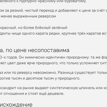
зелёного к пурпурно-красному или буроватому.
м за резкий, чистый переход и добавляют к цене за счёт
с менее выраженным реверсом
красный, но более блёклый зелёный
иты чище одного карата редки, крупнее трёх каратов вст
а, по цене несопоставима
х годов. Он химически идентичен природному: та же форм
т цвет даже ярче природного, что только усложняет сит
аз или по реверсу невозможно. Разница существует толь
отив тысяч и десятков тысяч у природного.
ександрит на рынке выдают синтетическую шпинель или к
т отношения и стоят ещё дешевле.
оисхождение