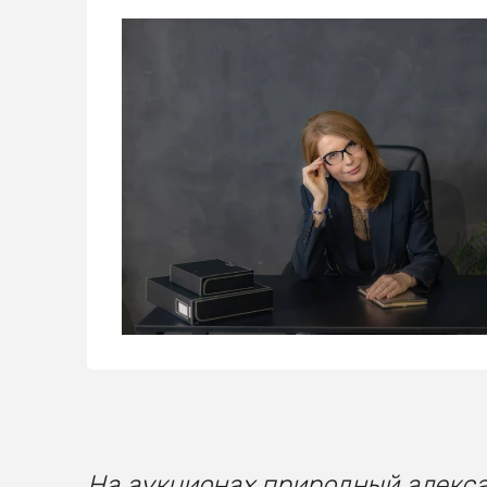
На аукционах природный алекса