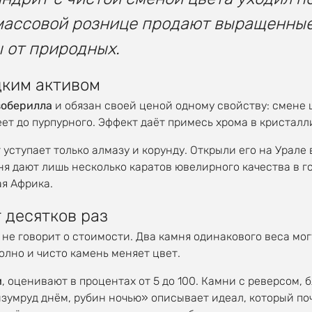
 массовой рознице продают выращенные
 от природных.
дким активом
зоберилла
и обязан своей ценой одному свойству: смене 
ет до пурпурного. Эффект даёт примесь хрома в кристалл
 уступает только алмазу и корунду. Открыли его на Урале 
ня дают лишь несколько каратов ювелирного качества в г
я Африка.
 десятков раз
не говорит о стоимости. Два камня одинакового веса мо
олно и чисто камень меняет цвет.
м
, оценивают в процентах от 5 до 100. Камни с реверсом,
зумруд днём, рубин ночью» описывает идеал, который п