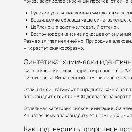
показывают более скромный переход, от сине-
Русские уральские камни считаются эталоно
Бразильские образцы чаще сине-зелёные, 
Цейлонские дают желтоватый оттенок
Восточноафриканские показывают сильный 
Размер влияет нелинейно. Природные александр
них растёт скачкообразно.
Синтетика: химически идентичн
Синтетический александрит выращивают с 1960-
смены цвета. Выращенный камень нередко меняе
Отличить синтетику от природного камня на гл
александрит стоит 50–800 долларов за карат пр
Отдельная категория рисков:
имитации
. За ал
К настоящему александриту эти камни не имею
Как подтвердить природное пр