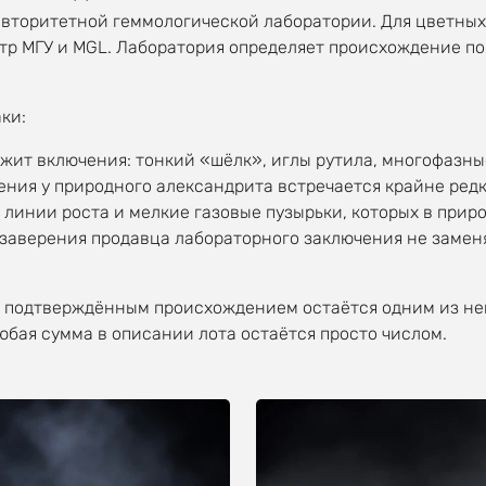
торитетной геммологической лаборатории. Для цветных к
тр МГУ и MGL. Лаборатория определяет происхождение по
ки:
ит включения: тонкий «шёлк», иглы рутила, многофазные
ния у природного александрита встречается крайне редк
линии роста и мелкие газовые пузырьки, которых в прир
аверения продавца лабораторного заключения не заменят
 подтверждённым происхождением остаётся одним из нем
любая сумма в описании лота остаётся просто числом.