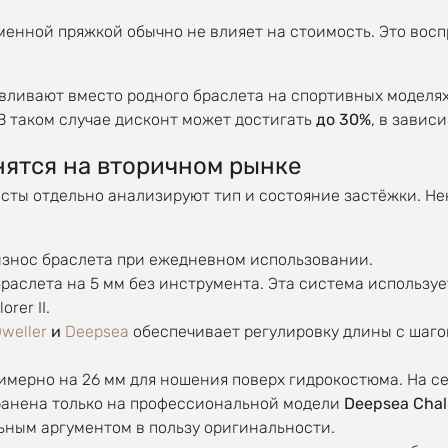
енной пряжкой обычно не влияет на стоимость. Это вос
вливают вместо родного браслета на спортивных моделях
В таком случае дисконт может достигать
до 30%
, в завис
нятся на вторичном рынке
ты отдельно анализируют тип и состояние застёжки. Не
знос браслета при ежедневном использовании.
раслета на 5 мм без инструмента. Эта система используе
rer II.
weller
и
Deepsea
обеспечивает регулировку длины с шаго
мерно на 26 мм для ношения поверх гидрокостюма. На се
хранена только на профессиональной модели
Deepsea Chall
ьным аргументом в пользу оригинальности.