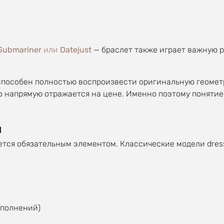
Submariner
или
Datejust
— браслет также играет важную р
способен полностью воспроизвести оригинальную геометр
о напрямую отражается на цене. Именно поэтому поняти
й
яется обязательным элементом. Классические модели dre
сполнений)