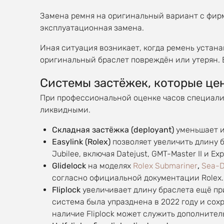
Замена ремня на оригинальный вариант с фирм
эксплуатационная замена.
Иная ситуация возникает, когда ремень устана
оригинальный браслет повреждён или утерян. 
Системы застёжек, которые це
При профессиональной оценке часов специалис
ликвидными.
Складная застёжка (deployant)
уменьшает и
Easylink (Rolex)
позволяет увеличить длину б
Jubilee, включая Datejust, GMT-Master II и Explo
Glidelock
на моделях
Rolex Submariner
,
Sea-D
согласно официальной документации Rolex.
Fliplock
увеличивает длину браслета ещё при
система была упразднена в 2022 году и со
наличие Fliplock может служить дополнител