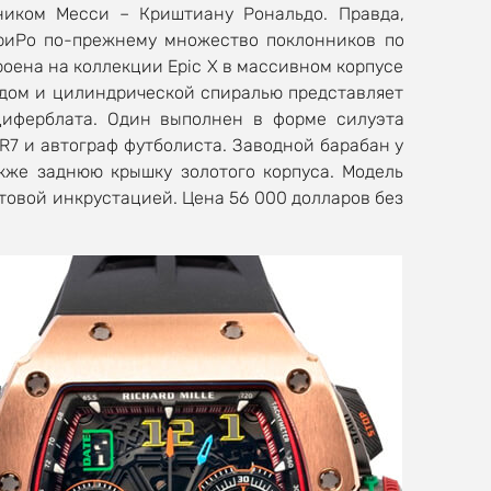
ником Месси – Криштиану Рональдо. Правда,
КриРо по-прежнему множество поклонников по
роена на коллекции Epic X в массивном корпусе
одом и цилиндрической спиралью представляет
циферблата. Один выполнен в форме силуэта
R7 и автограф футболиста. Заводной барабан у
кже заднюю крышку золотого корпуса. Модель
нтовой инкрустацией. Цена 56 000 долларов без