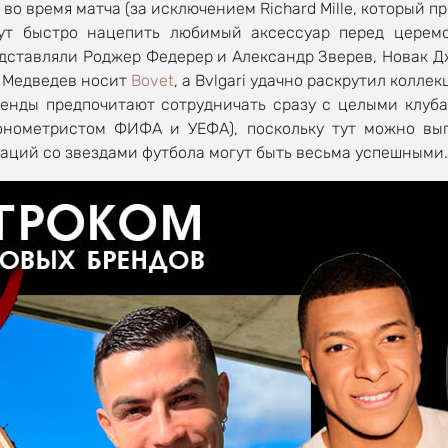
во время матча (за исключением Richard Mille, который
гут быстро нацепить любимый аксессуар перед церем
едставляли Роджер Федерер и Александр Зверев, Новак Дж
л Медведев носит
Bovet
, а Bvlgari удачно раскрутил колл
ренды предпочитают сотрудничать сразу с целыми клуба
онометристом ФИФА и УЕФА), поскольку тут можно в
аций со звездами футбола могут быть весьма успешными.