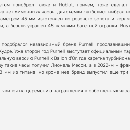
том приобрел также и Hublot, причем, тоже сделал
ка нет «именных» часов, для съемки футболист выбрал не
диаметром 45 мм изготовлен из розового золота и кер
и, а безель украшен 48 камнями багетной огранки. Вну
 подобрался независимый бренд Purnell, прославивши
удре. Уже второй год Purnell выступает официальным па
льную версию Purnell x Ballon d'Or, где каретка турбийо
оду такие часы получил Лионель Месси, а в 2022-м – фр
8 мм из титана, но кроме нее бренд выпустил еще три
 явился на церемонию награждения в собственных часах 