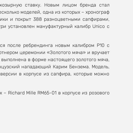
 козырную ставку. Новым лицом бренда стал
сколько моделей, одна из которых – хронограф
амики и покрыт 388 разноцветными сапфирами,
три установлен мануфактурный калибр Unico с
йся после ребрендинга новым калибром Р10 с
ртнером церемонии «Золотого мяча» и вручает
на выполнена в форме настоящего золотого мяча,
анцузский нападающий Карим Бензема. Модель,
 версии в корпусе из сапфира, которые можно
– Richard Mille RM65-01 в корпусе из розового