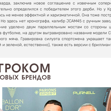
варда, заключив новое соглашение с извечным сопер
тельно определился с победителем этого дерби. Но у 
лась не менее эффектной и харизматичной. Она тоже пост
 Но здесь нет хронографа, калибр JCAM45 с ручным зав
ние уделено двум параллельным мостам со стороны 
на футболке, на другом выгравировано название модели C
ного мяча. Гравировка силуэта спортсмена украшает та
 и зеленой, естественно), также есть версии с бриллиа