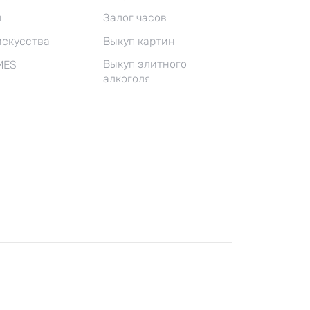
ы
Залог часов
искусства
Выкуп картин
Выкуп элитного
MES
алкоголя