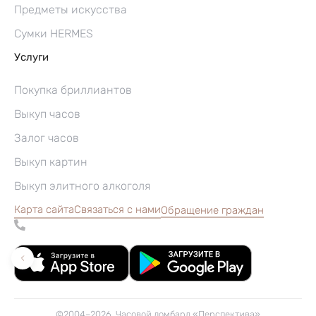
Предметы искусства
Сумки HERMES
Услуги
Покупка бриллиантов
Выкуп часов
Залог часов
Выкуп картин
Выкуп элитного алкоголя
Карта сайта
Связаться с нами
Обращение граждан
©2004–2026, Часовой ломбард «Перспектива»