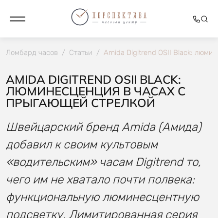
Ломбард часов
/
Статьи
/
Amida Digitrend OSII Black: люм
AMIDA DIGITREND OSII BLACK:
ЛЮМИНЕСЦЕНЦИЯ В ЧАСАХ С
ПРЫГАЮЩЕЙ СТРЕЛКОЙ
Швейцарский бренд Amida (Амида)
добавил к своим культовым
«водительским» часам Digitrend то,
чего им не хватало почти полвека:
функциональную люминесцентную
подсветку. Лимитированная серия