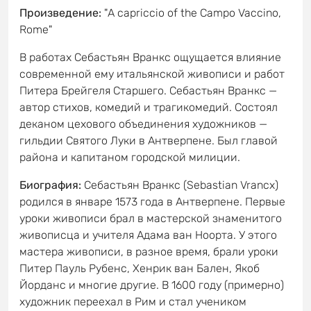
Произведение:
"A capriccio of the Campo Vaccino,
Rome"
В работах Себастьян Вранкс ощущается влияние
современной ему итальянской живописи и работ
Питера Брейгеля Старшего. Себастьян Вранкс —
автор стихов, комедий и трагикомедий. Состоял
деканом цехового объединения художников —
гильдии Святого Луки в Антверпене. Был главой
района и капитаном городской милиции.
Биография:
Себастьян Вранкс (Sebastian Vrancx)
родился в январе 1573 года в Антверпене. Первые
уроки живописи брал в мастерской знаменитого
живописца и учителя Адама ван Ноорта. У этого
мастера живописи, в разное время, брали уроки
Питер Пауль Рубенс, Хенрик ван Бален, Якоб
Йорданс и многие другие. В 1600 году (примерно)
художник переехал в Рим и стал учеником