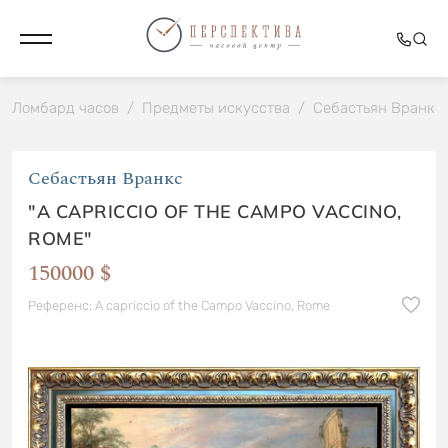
Ломбард часов
/
Предметы искусства
/
Себастьян Вранкс
Себастьян Вранкс
"A CAPRICCIO OF THE CAMPO VACCINO,
ROME"
150000 $
Референс: A capriccio of the Campo Vaccino, Rome