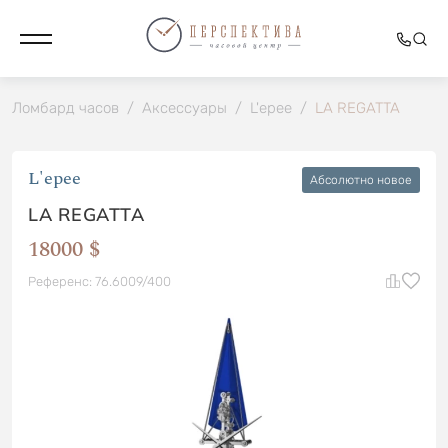
Ломбард часов
/
Аксессуары
/
L'epee
/
LA REGATTA
L'epee
Абсолютно новое
LA REGATTA
18000 $
Референс: 76.6009/400