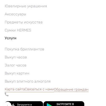
Ювелирные украшения
Аксессуары
Предметы искусства
Сумки HERMES
Услуги
Покупка бриллиантов
Выкуп часов
Залог часов
Выкуп картин
Выкуп элитного алкоголя
Карта сайта
Связаться с нами
Обращение граждан