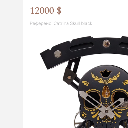
12000 $
Референс: Catrina Skull black