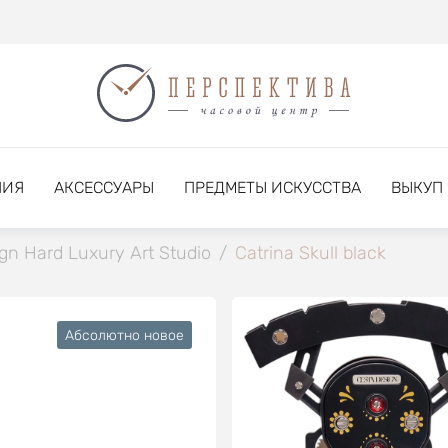
НИЯ
АКСЕССУАРЫ
ПРЕДМЕТЫ ИСКУССТВА
ВЫКУП
gn Hard Luxury Art Studio
/
Catrina Skull black
Абсолютно новое