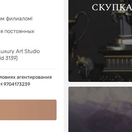
СКУПКА
им филиалом!
ля постоянных
е
uxury Art Studio
id 3139)
ловиях агентирования
 9704173239