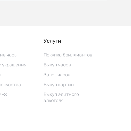
Услуги
ие часы
Покупка бриллиантов
 украшения
Выкуп часов
ы
Залог часов
искусства
Выкуп картин
Выкуп элитного
MES
алкоголя