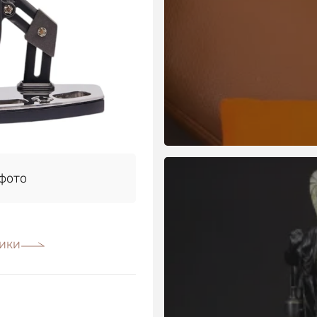
фото
ики